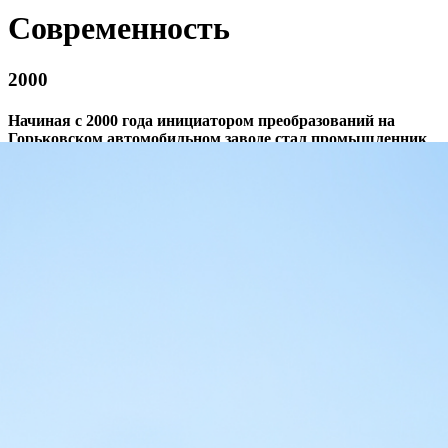
Современность
2000
Начиная с 2000 года инициатором преобразований на
Горьковском автомобильном заводе стал промышленник
Олег Дерипаска
Инвестиции в технологии, развитие модельного ряда,
кадровый потенциал и его личная вовлеченность в создание
системы улучшений позволили превратить предбанкротное
предприятие в высокотехнологичный инженерно-
промышленный центр, обеспечивающий транспортную
систему страны и многие отрасли экономики современной
техникой.