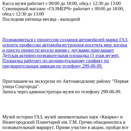
Касса музея работает с 09:00 до 18:00, обед с 12:30 до 13:00
Сувенирный магазин «ГАЗМЕРЧ» работает с 09:00 до 18:00,
обед с 12:30 до 13:00
Последняя пятница месяца - выходной
Познакомиться с процессом создания автомобилей марки ГАЗ,
освоить профессии автомобилестроения,посетить мир логики
и просто провести весело время с друзьями приглашает
Детская активно-познавательная площадка (3 этаж музея).
Площадка работает по индивидуальному графику по
предварительным заявкам по телефону 299-06-99.
Приглашаем на экскурсии по Автозаводскому району "Первая
улица Соцгорода".
Запись через администратора музея по телефону 299-06-99.
Музей истории ГАЗ, музей занимательных наук «Кварки» и
Нижегородский Планетарий им. Г.М. Гречко объединились в
познавательный маршрут. Прими участие в акции, пройди все